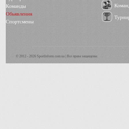
Коман
Команды
Обьявления
Турни
Спортсмены
© 2012 - 2026 SportInform.com.ua | Все права защищены.