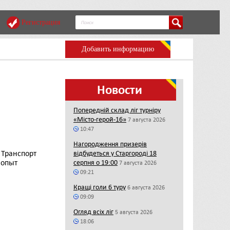
Регистрация
Добавить информацию
Новости
Попередній склад ліг турніру
«Місто-герой-16»
7 августа 2026
10:47
Нагородження призерів
 Транспорт
відбудеться у Старгороді 18
 опыт
серпня о 19:00
7 августа 2026
09:21
Кращі голи 6 туру
6 августа 2026
09:09
Огляд всіх ліг
5 августа 2026
18:06