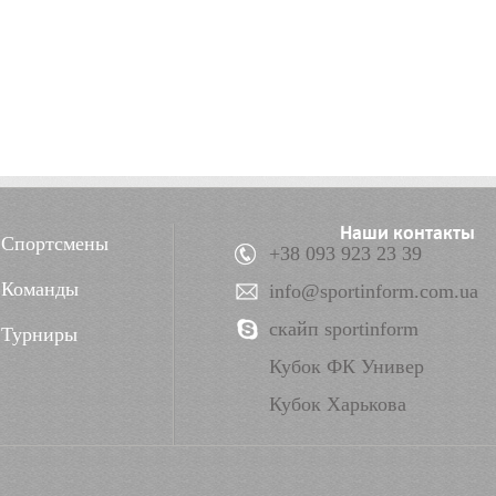
Наши контакты
Спортсмены
+38 093 923 23 39
Команды
info@sportinform.com.ua
скайп sportinform
Турниры
Кубок ФК Универ
Кубок Харькова