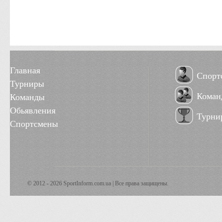
Главная
Спорт
Турниры
Коман
Команды
Обьявления
Турни
Спортсмены
© 2012 - 2026 SportInform.com.ua | Все права защищены.