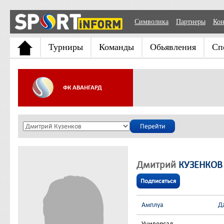
Символика
Партнеры
Кон
Турниры
Команды
Обьявления
Сп
ФК АВАНГАРД
Дмитрий
КУЗЕНКОВ
Подписаться
Амплуа
Д
Универсал
-