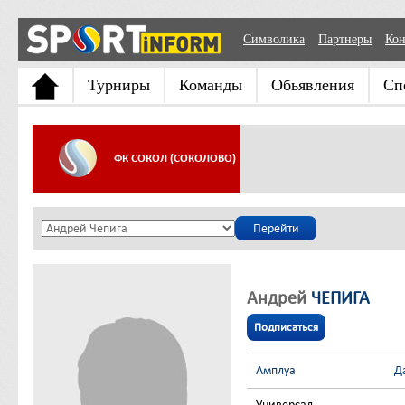
Символика
Партнеры
Кон
Турниры
Команды
Обьявления
Сп
ФК СОКОЛ (СОКОЛОВО)
Андрей
ЧЕПИГА
Подписаться
Амплуа
Д
Универсал
-