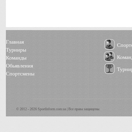
Главная
Спорт
Турниры
Коман
Команды
Обьявления
Турни
Спортсмены
© 2012 - 2026 SportInform.com.ua | Все права защищены.