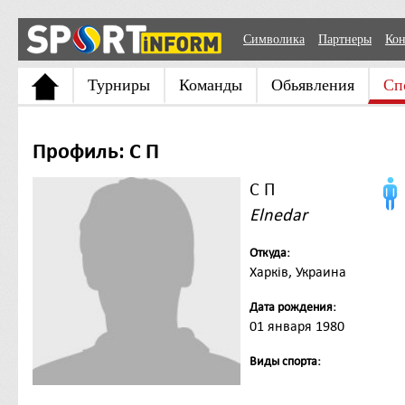
Символика
Партнеры
Кон
Турниры
Команды
Обьявления
Сп
Профиль: С П
С П
Elnedar
Откуда:
Харків, Украина
Дата рождения:
01 января 1980
Виды спорта: