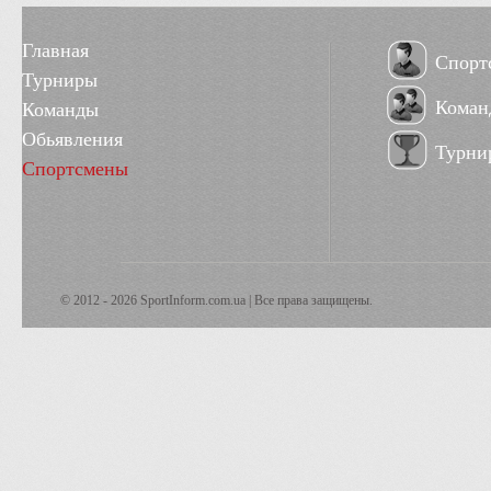
Главная
Спорт
Турниры
Коман
Команды
Обьявления
Турни
Спортсмены
© 2012 - 2026 SportInform.com.ua | Все права защищены.