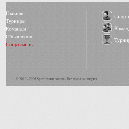
Главная
Спорт
Турниры
Коман
Команды
Обьявления
Турни
Спортсмены
© 2012 - 2026 SportInform.com.ua | Все права защищены.