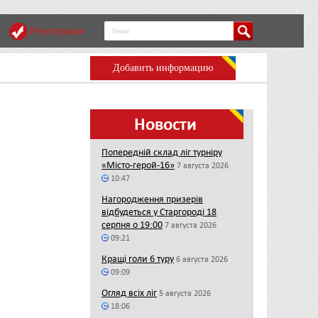
Регистрация
Добавить информацию
Новости
Попередній склад ліг турніру
«Місто-герой-16»
7 августа 2026
10:47
Нагородження призерів
відбудеться у Старгороді 18
серпня о 19:00
7 августа 2026
09:21
Кращі голи 6 туру
6 августа 2026
09:09
Огляд всіх ліг
5 августа 2026
18:06