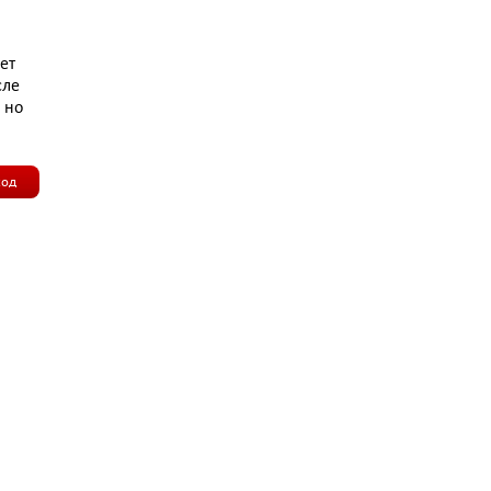
ет
сле
 но
ход