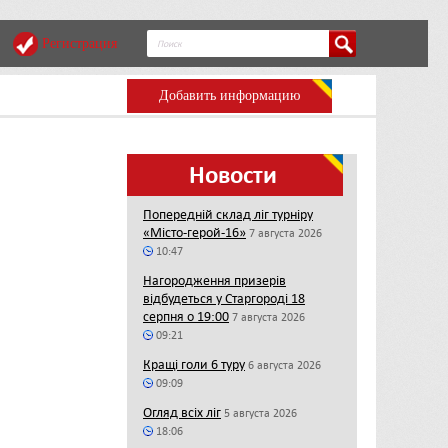
Регистрация
Добавить информацию
Новости
Попередній склад ліг турніру
«Місто-герой-16»
7 августа 2026
10:47
Нагородження призерів
відбудеться у Старгороді 18
серпня о 19:00
7 августа 2026
09:21
Кращі голи 6 туру
6 августа 2026
09:09
Огляд всіх ліг
5 августа 2026
18:06