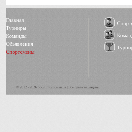
Главная
Спорт
Турниры
Коман
Команды
Обьявления
Турни
Спортсмены
© 2012 - 2026 SportInform.com.ua | Все права защищены.