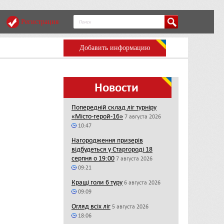
Регистрация
Добавить информацию
Новости
Попередній склад ліг турніру
«Місто-герой-16»
7 августа 2026
10:47
Нагородження призерів
відбудеться у Старгороді 18
серпня о 19:00
7 августа 2026
09:21
Кращі голи 6 туру
6 августа 2026
09:09
Огляд всіх ліг
5 августа 2026
18:06