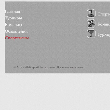
Главная
Спорт
Турниры
Коман
Команды
Обьявления
Турни
Спортсмены
© 2012 - 2026 SportInform.com.ua | Все права защищены.