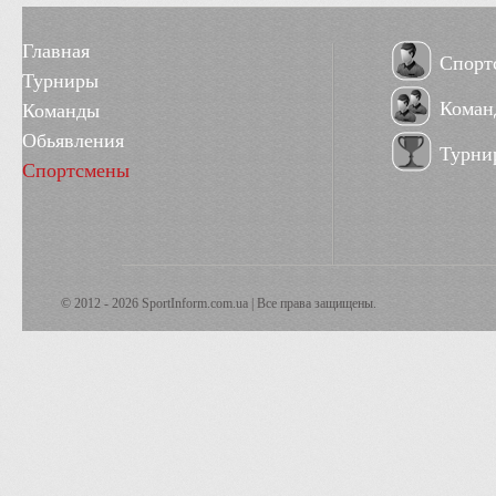
Главная
Спорт
Турниры
Коман
Команды
Обьявления
Турни
Спортсмены
© 2012 - 2026 SportInform.com.ua | Все права защищены.