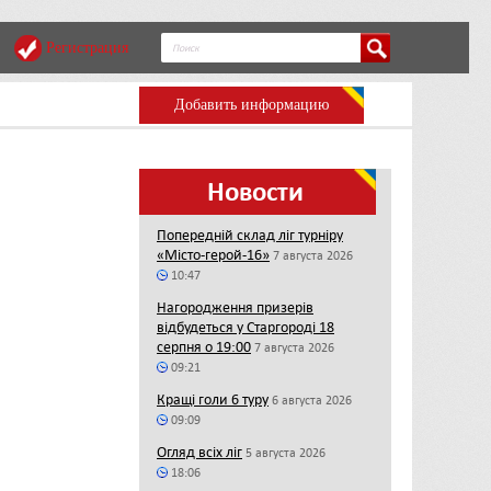
Регистрация
Добавить информацию
Новости
Попередній склад ліг турніру
«Місто-герой-16»
7 августа 2026
10:47
Нагородження призерів
відбудеться у Старгороді 18
серпня о 19:00
7 августа 2026
09:21
Кращі голи 6 туру
6 августа 2026
09:09
Огляд всіх ліг
5 августа 2026
18:06