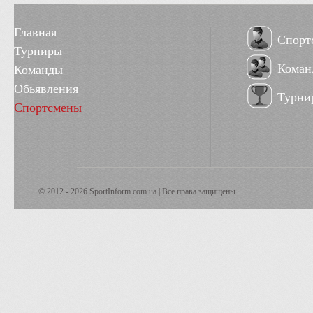
Главная
Спорт
Турниры
Коман
Команды
Обьявления
Турни
Спортсмены
© 2012 - 2026 SportInform.com.ua | Все права защищены.