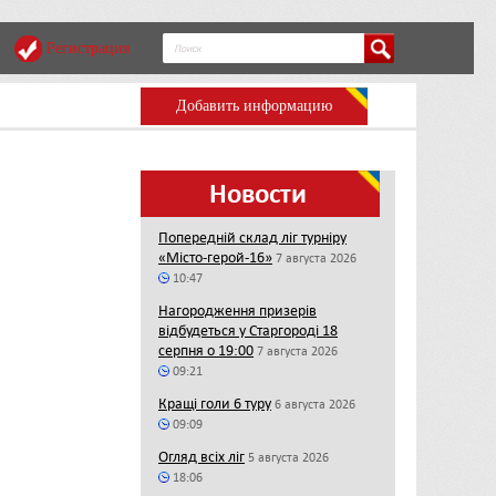
Регистрация
Добавить информацию
Новости
Попередній склад ліг турніру
«Місто-герой-16»
7 августа 2026
10:47
Нагородження призерів
відбудеться у Старгороді 18
серпня о 19:00
7 августа 2026
09:21
Кращі голи 6 туру
6 августа 2026
09:09
Огляд всіх ліг
5 августа 2026
18:06