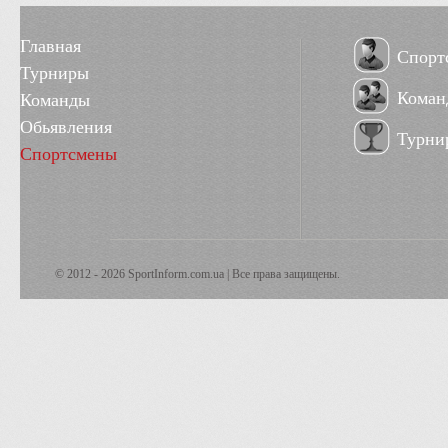
Главная
Спорт
Турниры
Коман
Команды
Обьявления
Турни
Спортсмены
© 2012 - 2026 SportInform.com.ua | Все права защищены.