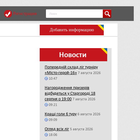
Регистрация
Добавить информацию
Новости
Попередній склад ліг турніру
«Місто-герой-16»
7 августа 2026
10:47
Нагородження призерів
відбудеться у Старгороді 18
серпня о 19:00
7 августа 2026
09:21
Кращі голи 6 туру
6 августа 2026
09:09
Огляд всіх ліг
5 августа 2026
18:06