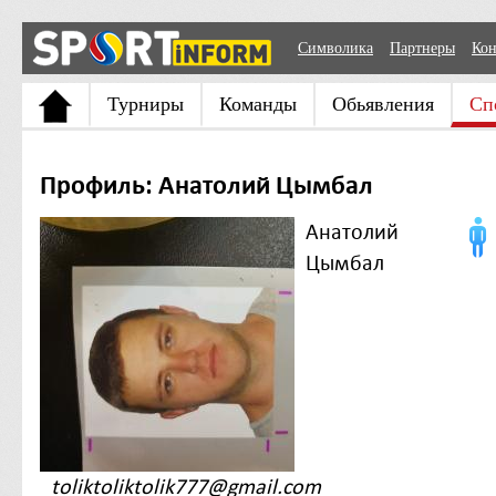
Символика
Партнеры
Кон
Турниры
Команды
Обьявления
Сп
Профиль: Анатолий Цымбал
Анатолий
Цымбал
toliktoliktolik777@gmail.com