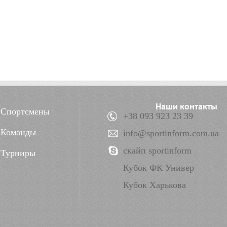
Наши контакты
Спортсмены
+38 093 923 23 39
Команды
info@sportinform.com.ua
скайп sportinform
Турниры
Кубок ФК Универ
Кубок Харькова