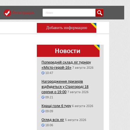
Регистрация
Добавить информацию
Новости
Попередній склад ліг турніру
«Місто-герой-16»
7 августа 2026
10:47
Нагородження призерів
відбудеться у Старгороді 18
серпня о 19:00
7 августа 2026
09:21
Кращі голи 6 туру
6 августа 2026
09:09
Огляд всіх ліг
5 августа 2026
18:06