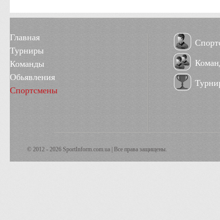
Главная
Спорт
Турниры
Коман
Команды
Обьявления
Турни
Спортсмены
© 2012 - 2026 SportInform.com.ua | Все права защищены.