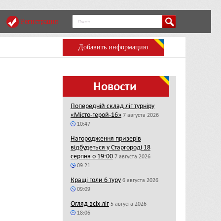
Регистрация
Добавить информацию
Новости
Попередній склад ліг турніру
«Місто-герой-16»
7 августа 2026
10:47
Нагородження призерів
відбудеться у Старгороді 18
серпня о 19:00
7 августа 2026
09:21
Кращі голи 6 туру
6 августа 2026
09:09
Огляд всіх ліг
5 августа 2026
18:06