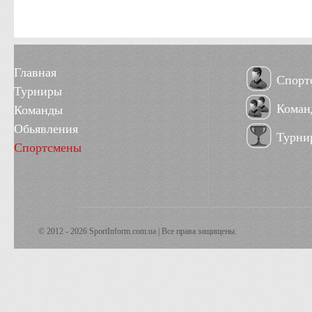
Главная
Спорт
Турниры
Коман
Команды
Обьявления
Турни
Спортсмены
© 2012 - 2026 SportInform.com.ua | Все права защищены.