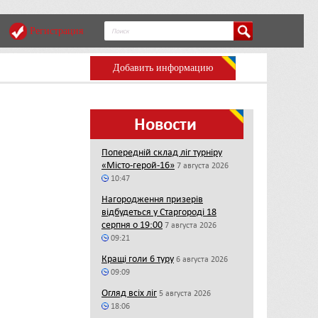
Регистрация
Добавить информацию
Новости
Попередній склад ліг турніру
«Місто-герой-16»
7 августа 2026
10:47
Нагородження призерів
відбудеться у Старгороді 18
серпня о 19:00
7 августа 2026
09:21
Кращі голи 6 туру
6 августа 2026
09:09
Огляд всіх ліг
5 августа 2026
18:06