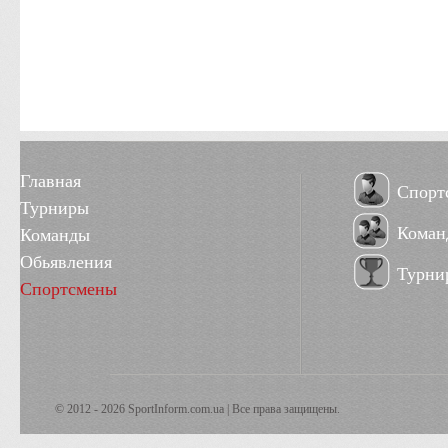
Главная
Спорт
Турниры
Коман
Команды
Обьявления
Турни
Спортсмены
© 2012 - 2026 SportInform.com.ua | Все права защищены.