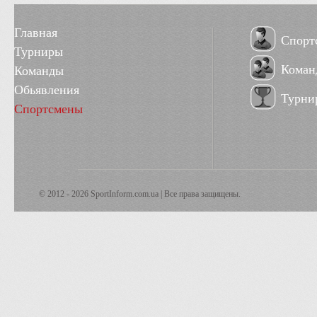
Главная
Спорт
Турниры
Коман
Команды
Обьявления
Турни
Спортсмены
© 2012 - 2026 SportInform.com.ua | Все права защищены.