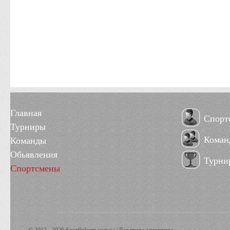
Главная
Спорт
Турниры
Коман
Команды
Обьявления
Турни
Спортсмены