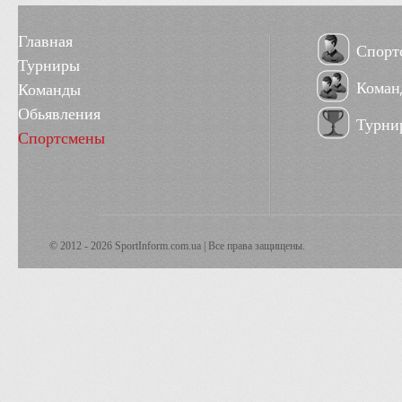
Главная
Спорт
Турниры
Коман
Команды
Обьявления
Турни
Спортсмены
© 2012 - 2026 SportInform.com.ua | Все права защищены.