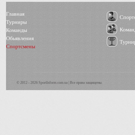
Главная
Спорт
Турниры
Коман
Команды
Обьявления
Турни
Спортсмены
© 2012 - 2026 SportInform.com.ua | Все права защищены.