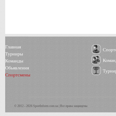
Главная
Спорт
Турниры
Коман
Команды
Обьявления
Турни
Спортсмены
© 2012 - 2026 SportInform.com.ua | Все права защищены.