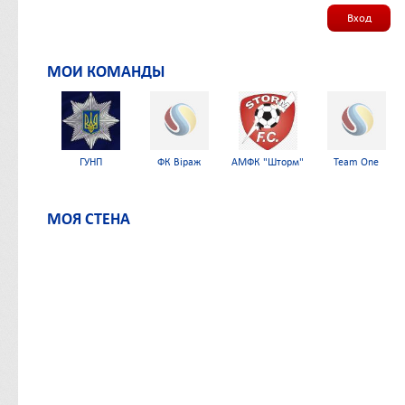
Вход
МОИ КОМАНДЫ
ГУНП
ФК Віраж
АМФК "Шторм"
Team One
МОЯ СТЕНА