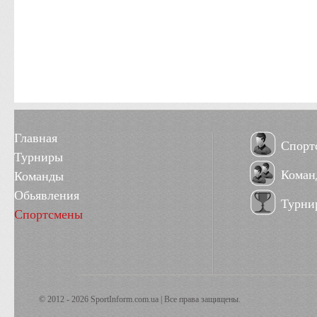
Главная
Спорт
Турниры
Коман
Команды
Обьявления
Турни
Спортсмены
© 2012 - 2026 SportInform.com.ua | Все права защищены.