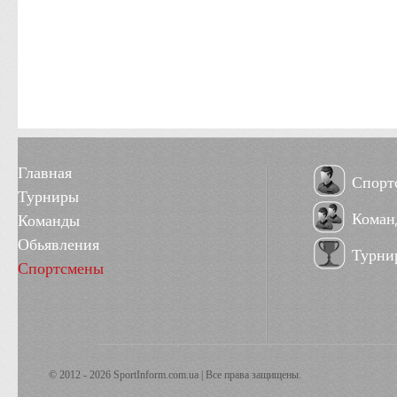
Главная
Спорт
Турниры
Коман
Команды
Обьявления
Турни
Спортсмены
© 2012 - 2026 SportInform.com.ua | Все права защищены.