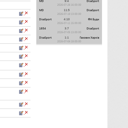
MD
9:4
DisaSport
2026-07-26 16:00:00
MD
11:5
DisaSport
2026-07-19 13:00:00
DisaSport
4:10
ФК Буди
2026-07-11 15:00:00
1654
3:7
DisaSport
2026-07-05 13:00:00
DisaSport
1:1
Газовик Харків
2026-07-04 19:00:00