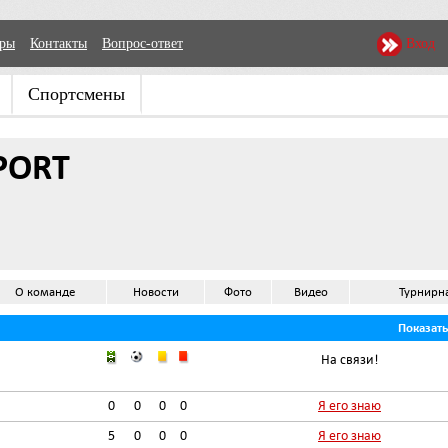
еры
Контакты
Вопрос-ответ
Вход
Спортсмены
PORT
О команде
Новости
Фото
Видео
Турнирн
Показат
На связи!
0
0
0
0
Я его знаю
5
0
0
0
Я его знаю