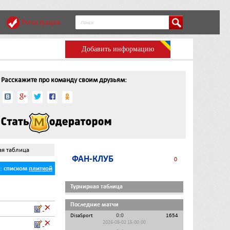
Регистрация
Добавить информацию
Расскажите про команду своим друзьям:
ая таблица
ФАН-КЛУБ
0
ь:
списком
плиткой
Турнирная таблица
Последние матчи
DisaSport
0:0
1654
2026-08-02 15:00:00