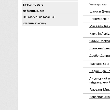
Универсалы
Загрузить фото
Добавить видео
Шатохін Дмит
Пригласить на товарняк
Пономаренко 
Удалить команду
Масалітін Іва
Карклін Арвід
Чалий Олекс
Шалавін Стані
Дробот Данил
Головань Серг
Падальцев В
Лисянський А
(відзаявлений
Головань Мик
Воробйов Ант