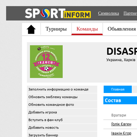
Символика
Партн
Турниры
Команды
Обьявления
DISAS
Украина, Харків
Заполнить информацию о команде
Главная
Обновить эмблему команды
Состав
Обновить командное фото
Добавить игрока
Вратари
Вступить в фан-клуб
Голік Євген
Добавить новость
Івакін Єгор
Загрузить баннер