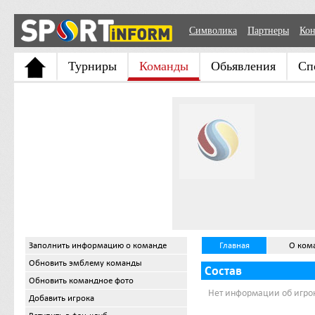
Символика
Партнеры
Кон
Турниры
Команды
Обьявления
Сп
Заполнить информацию о команде
Главная
О ком
Обновить эмблему команды
Состав
Обновить командное фото
Нет информации об игро
Добавить игрока