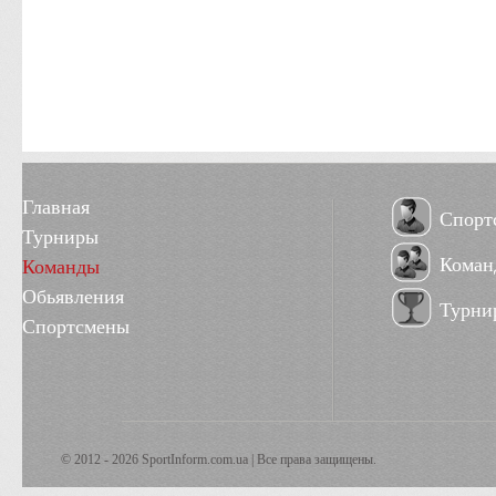
Главная
Спорт
Турниры
Коман
Команды
Обьявления
Турни
Спортсмены
© 2012 - 2026 SportInform.com.ua | Все права защищены.