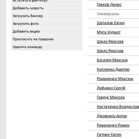
Вступить в фан-клуб
Греков Денис
Добавить новость
Универсалы
Загрузить баннер
Шаталов Євген
Загрузить фото
Добавить видео
Муса Ніджат
Пригласить на товарняк
Шило Ярослав
Удалить команду
Шило Ярослав
Богатир Максим
Капленко Дмитро
Романенко Максим
Дейнеко Сергій
Гаврук Микола
Настаченко Владисла
Діковінкін Антон
Романенко Роман
Ситник Євген