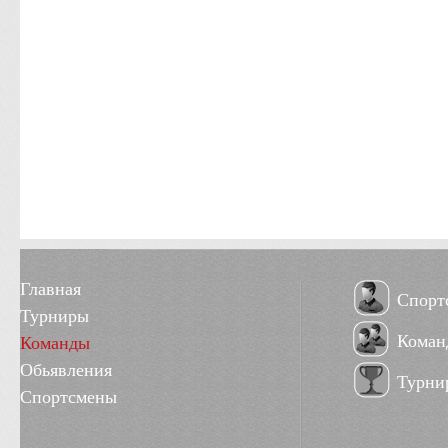
Главная
Спорт
Турниры
Коман
Команды
Обьявления
Турни
Спортсмены