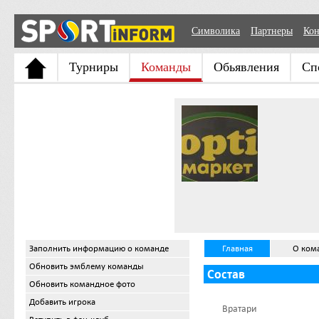
Символика
Партнеры
Кон
Турниры
Команды
Обьявления
Сп
Заполнить информацию о команде
Главная
О ком
Обновить эмблему команды
Состав
Обновить командное фото
Добавить игрока
Вратари