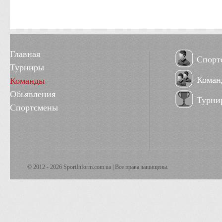
Главная
Спорт
Турниры
Коман
Команды
Обьявления
Турни
Спортсмены
© 2012 - 2026 SportInform.com.ua | Все права защищены.