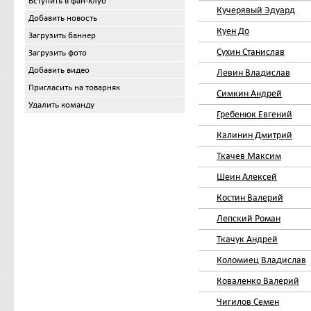
Вступить в фан-клуб
Кучерявый Эдуард
Добавить новость
Куен До
Загрузить баннер
Сухин Станислав
Загрузить фото
Добавить видео
Левин Владислав
Пригласить на товарняк
Симкин Андрей
Удалить команду
Гребенюк Евгений
Калинин Дмитрий
Ткачев Максим
Шеин Алексей
Костин Валерий
Лепский Роман
Ткачук Андрей
Коломиец Владислав
Коваленко Валерий
Чигилов Семен