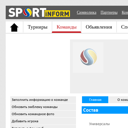
Символика
Партнеры
Кон
Турниры
Команды
Обьявления
Сп
Заполнить информацию о команде
Главная
О ком
Обновить эмблему команды
Состав
Обновить командное фото
Добавить игрока
Универсалы