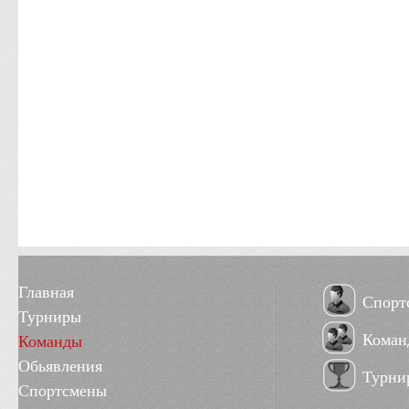
Главная
Спорт
Турниры
Коман
Команды
Обьявления
Турни
Спортсмены