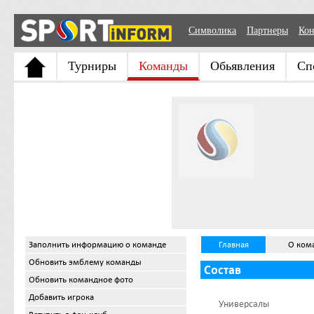
Символика
Партнеры
Кон
Турниры
Команды
Обьявления
Сп
Заполнить информацию о команде
Главная
О ком
Обновить эмблему команды
Состав
Обновить командное фото
Добавить игрока
Универсалы