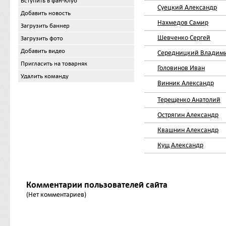
Вступить в фан-клуб
Суецкий Александр
Добавить новость
Нахмедов Самир
Загрузить баннер
Шевченко Сергей
Загрузить фото
Добавить видео
Середницкий Владим
Пригласить на товарняк
Головинов Иван
Удалить команду
Винник Александр
Терещенко Анатолий
Острягин Александр
Квашнин Александр
Кущ Александр
Комментарии пользователей сайта
(Нет комментариев)