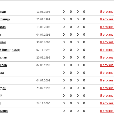
андр
0
0
0
0
Я его зн
11.06.1995
ксандр
0
0
0
0
Я его зн
23.01.1997
нило
0
0
0
0
Я его зн
13.06.2002
н
0
0
0
0
Я его зн
04.07.1998
рман
0
0
0
0
Я его зн
30.05.2003
й Володимир
0
0
0
0
Я его зн
07.11.1992
слав
0
0
0
0
Я его зн
20.09.1996
слав
0
0
0
0
Я его зн
02.03.1999
рад
0
0
0
0
Я его зн
0
0
0
0
Я его зн
04.07.2002
гдан
0
0
0
0
Я его зн
25.02.1993
ій
0
0
0
0
Я его зн
о
0
0
0
0
Я его зн
24.11.2000
митро
0
0
0
0
Я его зн