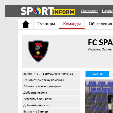
Символика
Партн
Турниры
Команды
Обьявления
FC SP
Украина, Харків
Заполнить информацию о команде
Главная
Обновить эмблему команды
Обновить командное фото
Добавить игрока
Вступить в фан-клуб
Добавить новость
Загрузить баннер