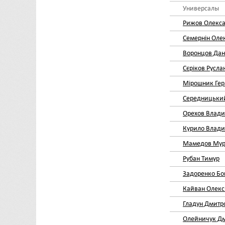
Универсалы
Рижов Олекс
Семернін Оле
Воронцов Да
Сєріков Русла
Мірошник Ге
Середницьки
Орехов Влади
Курило Влади
Мамедов Му
Рубан Тимур
Задоренко Бо
Кайван Олекс
Гладун Дмитр
Олейничук Д