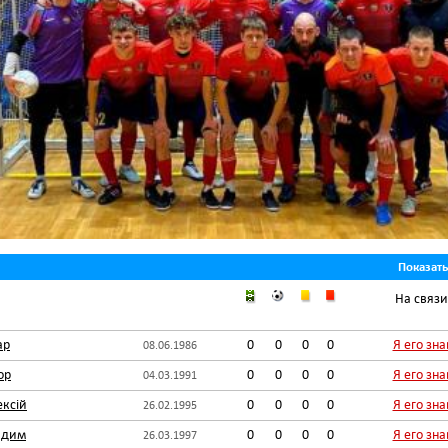
Показат
На связи
ар
0
0
0
0
Я его зн
08.06.1986
ор
0
0
0
0
Я его зн
04.03.1991
ксій
0
0
0
0
Я его зн
26.02.1995
адим
0
0
0
0
Я его зн
26.03.1997