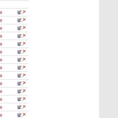
аю
аю
аю
аю
аю
аю
аю
аю
аю
аю
аю
аю
аю
аю