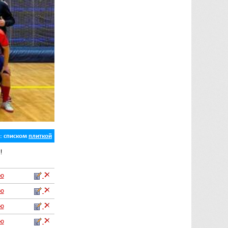
ь:
списком
плиткой
!
аю
аю
аю
аю