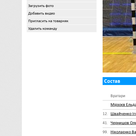
Загрузить фото
Добавить видео
Пригласить на товарняк
Удалить команду
Состав
Вратари
Мірзоєв Ельд
12.
Швайченко Іг
41.
Чернишов Оле
99.
Ніколаєнко В