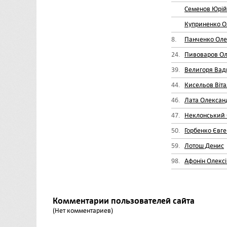
Семенов Юрій
Куприненко О
8.
Панченко Оле
24.
Пивоваров О
39.
Велигоря Ва
44.
Кисельов Віта
46.
Лата Олексан
47.
Неклонський 
50.
Горбенко Євге
59.
Лотош Денис
98.
Афонін Олекс
Комментарии пользователей сайта
(Нет комментариев)