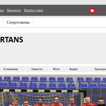
еры
Контакты
Вопрос-ответ
Вход
Спортсмены
ARTANS
О команде
Новости
Фото
Видео
Турнирн