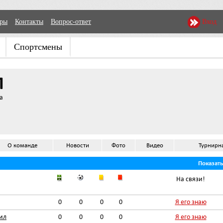
еры
Контакты
Вопрос-ответ
Вход
Спортсмены
Л
а
О команде
Новости
Фото
Видео
Турнирн
Показат
На связи!
0
0
0
0
Я его знаю
ил
0
0
0
0
Я его знаю