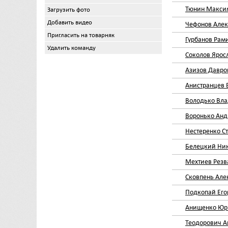
Тюнин Макси
Загрузить фото
Добавить видео
Чефонов Алек
Пригласить на товарняк
Гурбанов Рам
Удалить команду
Соколов Ярос
Азизов Давро
Анистранцев
Володько Вл
Воронько Анд
Нестеренко С
Белецкий Ни
Мехтиев Резв
Сковпень Але
Подкопай Его
Анищенко Юр
Теодорович А