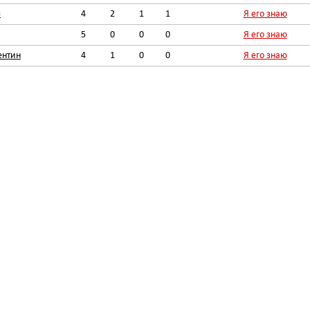
л
4
2
1
1
Я его знаю
5
0
0
0
Я его знаю
ентин
4
1
0
0
Я его знаю