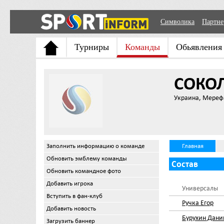
Символика
Партн
Турниры
Команды
Обьявления
СОКО
Украина, Мереф
Заполнить информацию о команде
Главная
Обновить эмблему команды
Состав
Обновить командное фото
Добавить игрока
Универсалы
Вступить в фан-клуб
Ручка Егор
Добавить новость
Бурухин Дани
Загрузить баннер