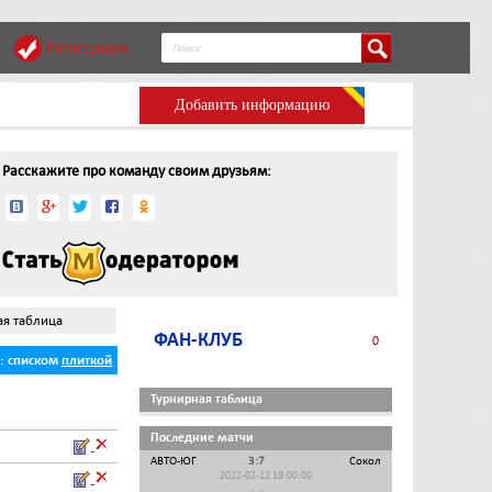
Регистрация
Добавить информацию
Расскажите про команду своим друзьям:
ая таблица
ФАН-КЛУБ
0
ь:
списком
плиткой
Турнирная таблица
Последние матчи
АВТО-ЮГ
3:7
Сокол
2022-02-12 19:00:00