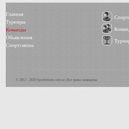
Главная
Спорт
Турниры
Коман
Команды
Обьявления
Турни
Спортсмены
© 2012 - 2026 SportInform.com.ua | Все права защищены.