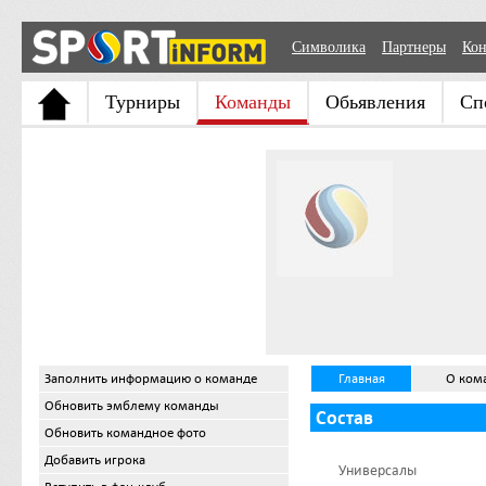
Символика
Партнеры
Кон
Турниры
Команды
Обьявления
Сп
Заполнить информацию о команде
Главная
О ком
Обновить эмблему команды
Состав
Обновить командное фото
Добавить игрока
Универсалы