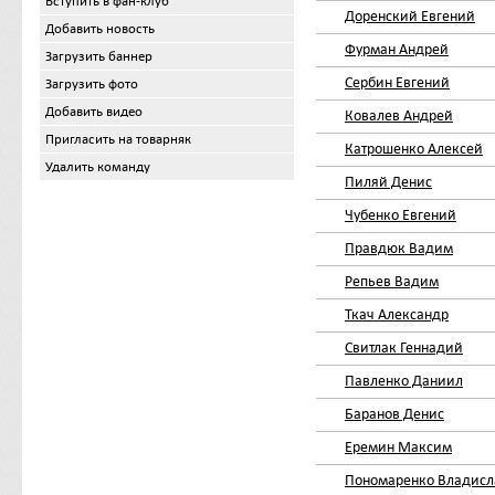
Вступить в фан-клуб
Доренский Евгений
Добавить новость
Фурман Андрей
Загрузить баннер
Сербин Евгений
Загрузить фото
Добавить видео
Ковалев Андрей
Пригласить на товарняк
Катрошенко Алексей
Удалить команду
Пиляй Денис
Чубенко Евгений
Правдюк Вадим
Репьев Вадим
Ткач Александр
Свитлак Геннадий
Павленко Даниил
Баранов Денис
Еремин Максим
Пономаренко Владисл