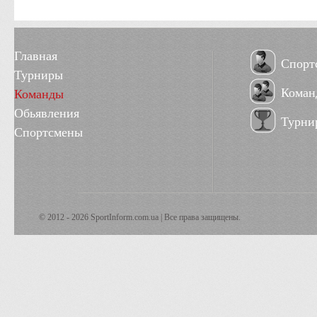
Главная
Спорт
Турниры
Коман
Команды
Обьявления
Турни
Спортсмены
© 2012 - 2026 SportInform.com.ua | Все права защищены.