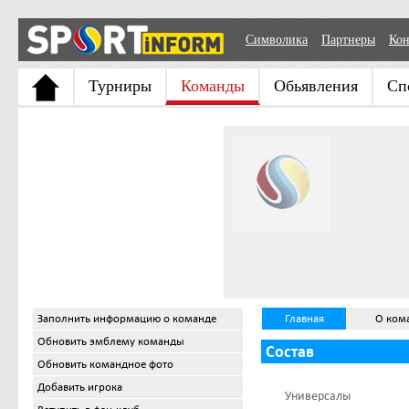
Символика
Партнеры
Кон
Турниры
Команды
Обьявления
Сп
Заполнить информацию о команде
Главная
О ком
Обновить эмблему команды
Состав
Обновить командное фото
Добавить игрока
Универсалы