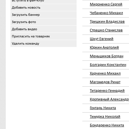
Вступить в фан-клуб
Мироненко Сергей
Добавить новость
Чебаненко Михаил
Загрузить баннер
Тришкин Владислав
Загрузить фото
Добавить видео
Страшко Станислав
Пригласить на товарняк
Шкут Евгений
Удалить команду
Юркин Анатолий
Меньшиков Богдан
Болгарин Константин
Харченко Михаил
Магомедов Ринат
Титаренко Геннадий
Кропивный Александр
Гонтарь Никита
Тимурка Николай
Бондаренко Никита