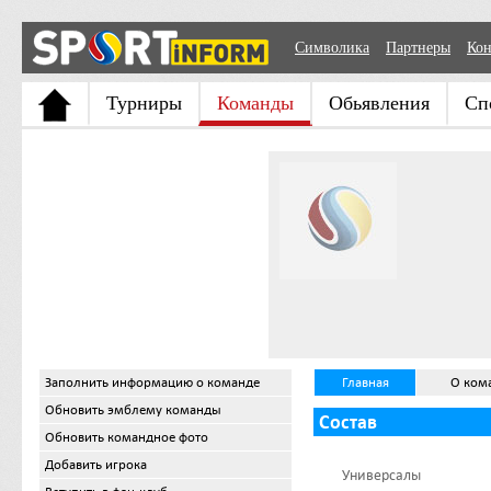
Символика
Партнеры
Кон
Турниры
Команды
Обьявления
Сп
Заполнить информацию о команде
Главная
О ком
Обновить эмблему команды
Состав
Обновить командное фото
Добавить игрока
Универсалы