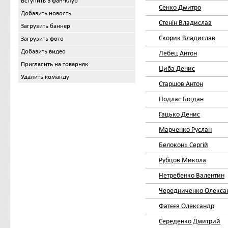
Вступить в фан-клуб
Сенко Дмитро
Добавить новость
Стенін Владислав
Загрузить баннер
Скорик Владислав
Загрузить фото
Добавить видео
Лебец Антон
Пригласить на товарняк
Циба Денис
Удалить команду
Старшов Антон
Подлас Богдан
Гацько Денис
Марченко Руслан
Белоконь Сергій
Рубцов Микола
Нетребенко Валентин
Чередниченко Олекса
Фатєєв Олександр
Середенко Дмитрий