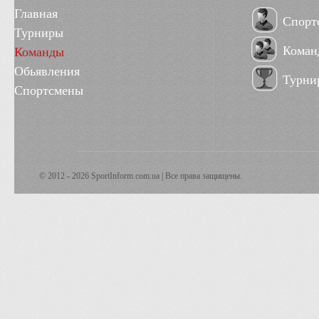
Главная
Спорт
Турниры
Коман
Команды
Обьявления
Турни
Спортсмены
© 2012 - 2026 SportInform.com.ua | Все права защищены.