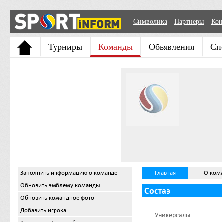
Символика
Партнеры
Кон
Турниры
Команды
Обьявления
Сп
Заполнить информацию о команде
Главная
О ком
Обновить эмблему команды
Состав
Обновить командное фото
Добавить игрока
Универсалы