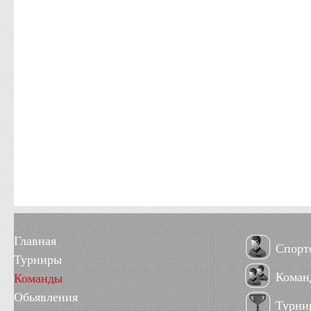
Главная
Спорт
Турниры
Коман
Команды
Обьявления
Турни