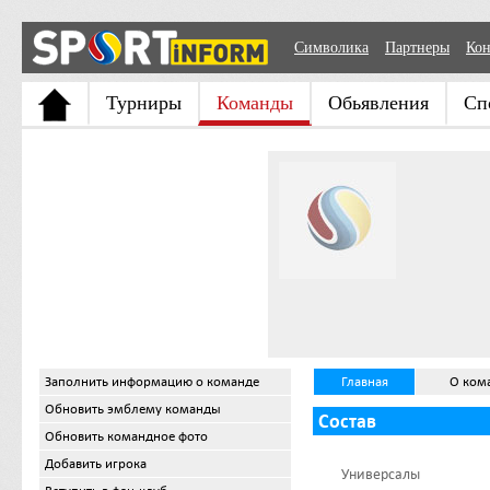
Символика
Партнеры
Кон
Турниры
Команды
Обьявления
Сп
Заполнить информацию о команде
Главная
О ком
Обновить эмблему команды
Состав
Обновить командное фото
Добавить игрока
Универсалы