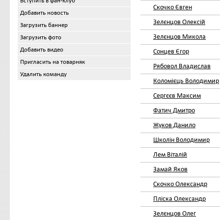
Вступить в фан-клуб
Скочко Євген
Добавить новость
Зелєнцов Олексій
Загрузить баннер
Зелєнцов Микола
Загрузить фото
Добавить видео
Сонцев Єгор
Пригласить на товарняк
Рябовол Владислав
Удалить команду
Коломієць Володимир
Сергєєв Максим
Фатич Дмитро
Жуков Данило
Школін Володимир
Лем Віталій
Замай Яков
Скочко Олександр
Пліска Олександр
Зелєнцов Олег