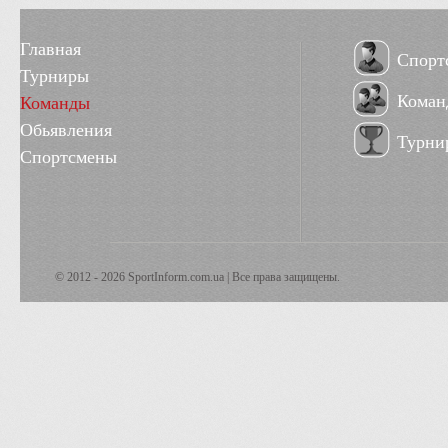
Главная
Спорт
Турниры
Коман
Команды
Обьявления
Турни
Спортсмены
© 2012 - 2026 SportInform.com.ua | Все права защищены.