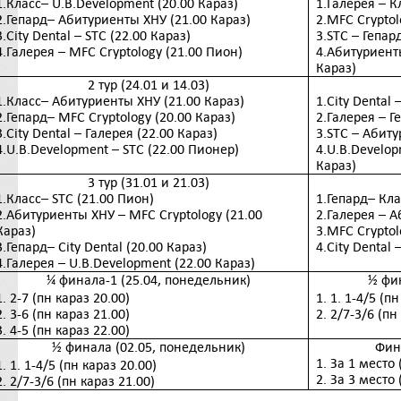
1.
Класс
– U.B.Development (20.00
Караз
)
1.Галерея – К
2.
Гепард
–
Абитуриенты
ХНУ
(21.00
Караз
)
2.MFC Cryptol
3.City Dental – STC (22.00
Караз
)
3.STC –
Гепар
4.
Галерея
– MFC Cryptology (21.
00
Пион
)
4.
Абитуриент
Караз
)
2 тур (24.01 и 14.03)
1.Класс– Абитуриенты ХНУ (21.00 Караз)
1.City Dental 
2.Гепард– MFC Cryptology (20.00 Караз)
2.Галерея – Г
3.City Dental –
Галерея
(22.00
Караз
)
3.STC – Абиту
4.U.B.Development – STC (22.00
Пионер
)
4.U.B.Develop
Караз
)
3 тур (31.01 и 21.03)
1.Класс– STC (21.00 Пион)
1.Гепард– Кла
2.Абитуриенты ХНУ – MFC Cryptology (21.00
2.Галерея – А
Караз)
3.MFC Cryptol
3.
Гепард
– City Dental (20.00
Караз
)
4.City Dental
4.
Галерея
– U.B.Development (22.00
Караз
)
¼ финала-1 (25.04, п
онедельник
)
½ фи
1. 2-7 (пн караз 20.00)
1. 1. 1-4/5 (п
2. 3-6 (пн караз 21.00)
2. 2/7-3/6 (пн
3. 4-5 (пн караз 22.00)
½ финала (02.05, понедельник)
Фин
1. За 1 место 
1. 1. 1-4/5 (пн караз 20.00)
2. За 3 место 
2. 2/7-3/6 (пн караз 21.00)