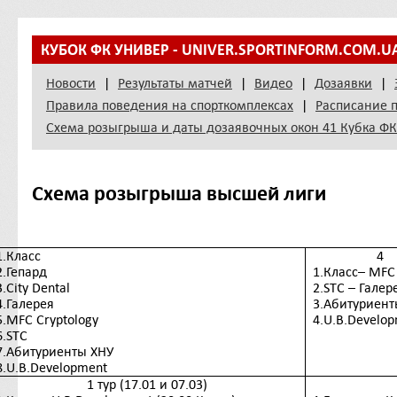
КУБОК ФК УНИВЕР - UNIVER.SPORTINFORM.COM.U
Новости
|
Результаты матчей
|
Видео
|
Дозаявки
|
Правила поведения на спорткомплексах
|
Расписание п
Схема розыгрыша и даты дозаявочных окон 41 Кубка ФК
Схема розыгрыша высшей лиги
1.
Класс
4
2.
Гепард
1.Класс– MFC 
3.City Dental
2.STC – Галер
4.
Галерея
3.Абитуриенты
5.MFC Cryptology
4.U.B.Develo
6.STC
7.
Абитуриенты
ХНУ
8.U.B.Development
1 тур (17.01 и 07.03)